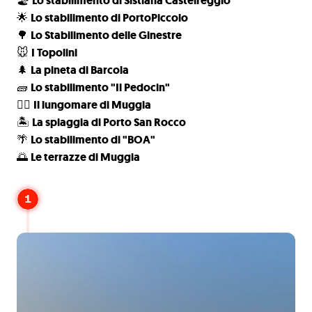
🏖️
Lo stabilimento di Sistiana Castelreggio
🌟
Lo stabilimento di PortoPiccolo
🌳
Lo Stabilimento delle Ginestre
🐭
I Topolini
🌲
La pineta di Barcola
🧱
Lo stabilimento "Il Pedocin"
🚶‍♀️
Il lungomare di Muggia
🏝️
La spiaggia di Porto San Rocco
🌴
Lo stabilimento di "BOA"
🌅
Le terrazze di Muggia
1