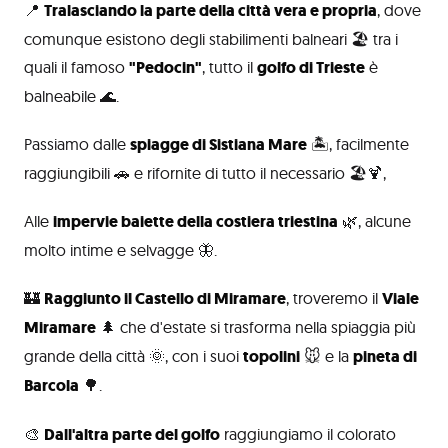
📍
Tralasciando la parte della città vera e propria
, dove
comunque esistono degli stabilimenti balneari 🏖️ tra i
quali il famoso
"Pedocin"
, tutto il
golfo di Trieste
è
balneabile 🌊.
Passiamo dalle
spiagge di Sistiana Mare
🏝️, facilmente
raggiungibili 🚗 e rifornite di tutto il necessario 🏖️🍹,
Alle
impervie baiette della costiera triestina
🌿, alcune
molto intime e selvagge 🦋.
🏰
Raggiunto il Castello di Miramare
, troveremo il
Viale
Miramare
🌲 che d'estate si trasforma nella spiaggia più
grande della città 🌞, con i suoi
topolini
🐭 e la
pineta di
Barcola
🌳.
🎨
Dall'altra parte del golfo
raggiungiamo il colorato