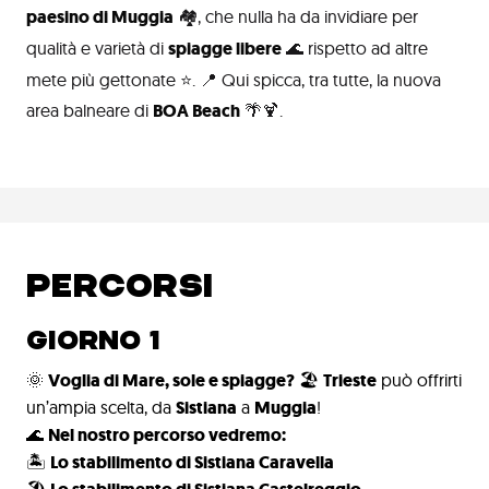
paesino di Muggia
🏘️, che nulla ha da invidiare per
qualità e varietà di
spiagge libere
🌊 rispetto ad altre
mete più gettonate ⭐. 📍 Qui spicca, tra tutte, la nuova
area balneare di
BOA Beach
🌴🍹.
PERCORSI
GIORNO 1
🌞
Voglia di Mare, sole e spiagge?
🏖️
Trieste
può offrirti
un’ampia scelta, da
Sistiana
a
Muggia
!
🌊
Nel nostro percorso vedremo:
🏝️
Lo stabilimento di Sistiana Caravella