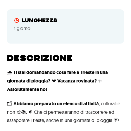
Lunghezza
1 giorno
DESCRIZIONE
🌧️
Ti stai domandando cosa fare a Trieste in una
giornata di pioggia?
💔
Vacanza rovinata?
✨
Assolutamente no!
🗂️
Abbiamo preparato un elenco di attività
, culturali e
non 🎨📚, 🌟 Che ci permetteranno di trascorrere ed
assaporare Trieste, anche in una giornata di pioggia ☔!