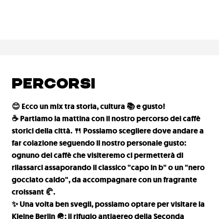
PERCORSI
😊 Ecco un mix tra storia, cultura 📚 e gusto!
☕ Partiamo la mattina con il nostro percorso dei caffè
storici della città. 🍴 Possiamo scegliere dove andare a
far colazione seguendo il nostro personale gusto:
ognuno dei caffè che visiteremo ci permetterà di
rilassarci assaporando il classico "capo in b" o un "nero
gocciato caldo", da accompagnare con un fragrante
croissant 🥐.
✨ Una volta ben svegli, possiamo optare per visitare la
Kleine Berlin 🪖: il rifugio antiaereo della Seconda