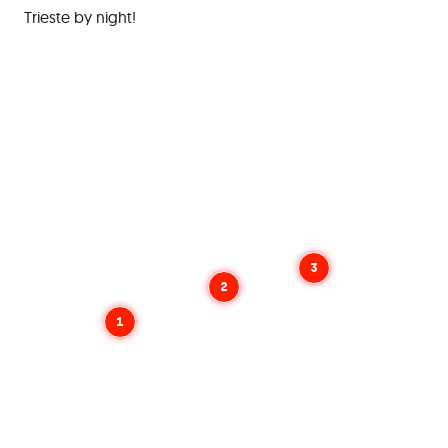
Trieste by night!
3
2
1