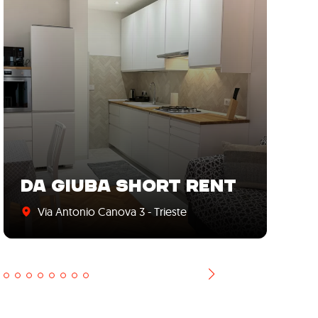
L
DA GIUBA SHORT RENT
B
Via Antonio Canova 3 - Trieste