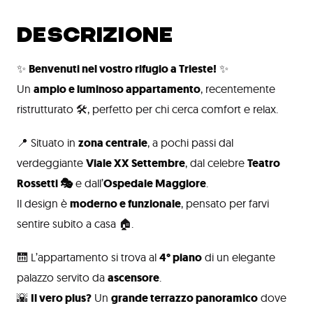
DESCRIZIONE
✨
Benvenuti nel vostro rifugio a Trieste!
✨
Un
ampio e luminoso appartamento
, recentemente
ristrutturato 🛠️, perfetto per chi cerca comfort e relax.
📍 Situato in
zona centrale
, a pochi passi dal
verdeggiante
Viale XX Settembre
, dal celebre
Teatro
Rossetti 🎭
e dall’
Ospedale Maggiore
.
Il design è
moderno e funzionale
, pensato per farvi
sentire subito a casa 🏠.
🛗 L’appartamento si trova al
4° piano
di un elegante
palazzo servito da
ascensore
.
🌇
Il vero plus?
Un
grande terrazzo panoramico
dove