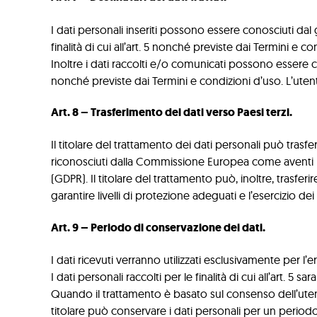
I dati personali inseriti possono essere conosciuti dal g
finalità di cui all’art. 5 nonché previste dai Termini e co
Inoltre i dati raccolti e/o comunicati possono essere ce
nonché previste dai Termini e condizioni d’uso. L’uten
Art. 8 – Trasferimento dei dati verso Paesi terzi.
Il titolare del trattamento dei dati personali può trasfe
riconosciuti dalla Commissione Europea come aventi un
(GDPR). Il titolare del trattamento può, inoltre, trasferi
garantire livelli di protezione adeguati e l’esercizio dei d
Art. 9 – Periodo di conservazione dei dati.
I dati ricevuti verranno utilizzati esclusivamente per l’
I dati personali raccolti per le finalità di cui all’art. 5
Quando il trattamento è basato sul consenso dell’utent
titolare può conservare i dati personali per un period