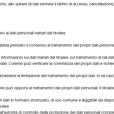
, allo spirare di tale termine il diritto di accesso, cancellazione, r
 ai dati personali trattati dal titolare.
bbia prestato il consenso al trattamento dei propri dati person
nformazioni sui dati trattati dal titolare, sul trattamento di tali da
 dati. L’utente può verificare la correttezza dei propri dati e rich
hiedere la limitazione del trattamento dei propri dati. In tal caso 
te può opporsi al trattamento dei propri dati personali. Il titolar
ropri dati in formato strutturato, di uso comune e leggibile da disp
olare.
’autorità di controllo della protezione dei dati personali compe