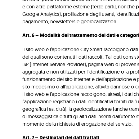
e con altre piattaforme esterne (terze parti), nonché per
Google Analytics), profilazione degli utenti, identificaz
pagamento, newsletters e geolocalizzazioni.
Art. 6 – Modalità del trattamento dei dati e categoria
Il sito web e l’applicazione City Smart raccolgono dati p
dei quali sono contenuti i dati raccolti. Tali dati consi
ISP (Internet Service Provider), pagina web di provenien
aggregata e non utilizzati per l’identificazione o la profil
funzionamento del sito internet e dell’applicazione e 
sito medesimo o all’applicazione, attività dannose o cos
Il sito web e l’applicazione raccolgono, altresì, i dati ch
l’applicazione registrano i dati identificativi forniti dal
geografica (es. città), la geolocalizzazione (anche trami
di messaggistica e tutti gli altri dati inseriti dall’uten
momento della richiesta di erogazione del servizio.
Art. 7 – Destinatari dei dati trattati