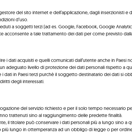
estore del sito internet e dell’applicazione, dagli inserzionisti e 
ndizioni d’uso.
duti a soggetti terzi (ad es. Google, Facebook, Google Analytics, G
te acconsente a tale trattamento dei dati per come previsto dall
rire i dati acquisiti e quelli comunicati dall’utente anche in Paesi 
 adeguato livello di protezione dei dati personali rispetto a que
re i dati in Paesi terzi purchè il soggetto destinatario dei dati si 
iritti degli interessati.
erogazione del servizio richiesto e per il solo tempo necessario per 
 saranno trattenuti sino al raggiungimento delle predette finalità.
e, il titolare può conservare i dati personali più a lungo sino a
o più lungo in ottemperanza ad un obbligo di legge o per ordine 