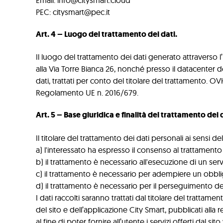
PEC: citysmart@pec.it
Art. 4 – Luogo del trattamento dei dati.
Il luogo del trattamento dei dati generato attraverso l’u
alla Via Torre Bianca 26, nonché presso il datacenter
dati, trattati per conto del titolare del trattamento. 
Regolamento UE n. 2016/679.
Art. 5 – Base giuridica e finalità del trattamento dei 
Il titolare del trattamento dei dati personali ai sensi d
a) l'interessato ha espresso il consenso al trattamento 
b) il trattamento è necessario all'esecuzione di un servi
c) il trattamento è necessario per adempiere un obbligo
d) il trattamento è necessario per il perseguimento del 
I dati raccolti saranno trattati dal titolare del trattam
del sito e dell’applicazione City Smart, pubblicati alla 
al fine di poter fornire all’utente i servizi offerti dal 