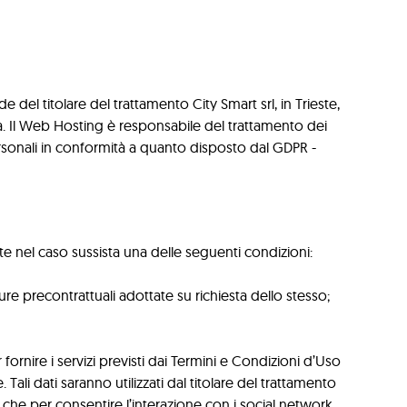
 del titolare del trattamento City Smart srl, in Trieste,
a. Il Web Hosting è responsabile del trattamento dei
personali in conformità a quanto disposto dal GDPR -
tente nel caso sussista una delle seguenti condizioni:
sure precontrattuali adottate su richiesta dello stesso;
 fornire i servizi previsti dai Termini e Condizioni d’Uso
Tali dati saranno utilizzati dal titolare del trattamento
tre che per consentire l’interazione con i social network