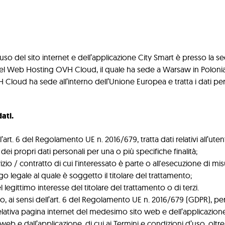
so del sito internet e dell’applicazione City Smart è presso la sede
 del Web Hosting OVH Cloud, il quale ha sede a Warsaw in Poloni
OVH Cloud ha sede all’interno dell’Unione Europea e tratta i dati 
dati.
ell’art. 6 del Regolamento UE n. 2016/679, tratta dati relativi all’u
dei propri dati personali per una o più specifiche finalità;
zio / contratto di cui l'interessato è parte o all'esecuzione di mi
 legale al quale è soggetto il titolare del trattamento;
legittimo interesse del titolare del trattamento o di terzi.
ento, ai sensi dell’art. 6 del Regolamento UE n. 2016/679 (GDPR), per
relativa pagina internet del medesimo sito web e dell’applicazione. 
sito web e dall’applicazione, di cui ai Termini e condizioni d’uso, ol