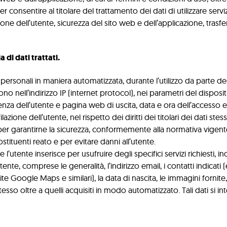
 consentire al titolare del trattamento dei dati di utilizzare serviz
ione dell’utente, sicurezza del sito web e dell’applicazione, trasfe
 di dati trattati.
ersonali in maniera automatizzata, durante l’utilizzo da parte degli 
stono nell’indirizzo IP (internet protocol), nei parametri del dispos
za dell’utente e pagina web di uscita, data e ora dell’accesso e de
azione dell’utente, nel rispetto dei diritti dei titolari dei dati stessi
per garantirne la sicurezza, conformemente alla normativa vigente
tituenti reato e per evitare danni all’utente.
e l’utente inserisce per usufruire degli specifici servizi richiesti, in
l’utente, comprese le generalità, l’indirizzo email, i contatti indicat
te Google Maps e similari), la data di nascita, le immagini fornite, 
te stesso oltre a quelli acquisiti in modo automatizzato. Tali dati si