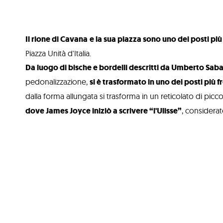
Il rione di Cavana
e la sua piazza sono uno dei posti più 
Piazza Unità d'Italia.
Da luogo di bische e bordelli descritti da Umberto Saba
pedonalizzazione,
si è trasformato in uno dei posti più f
dalla forma allungata si trasforma in un reticolato di picc
dove James Joyce iniziò a scrivere “l'Ulisse”
, considera