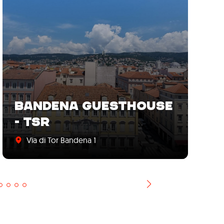
BANDENA GUESTHOUSE
C
- TSR
S
Via di Tor Bandena 1