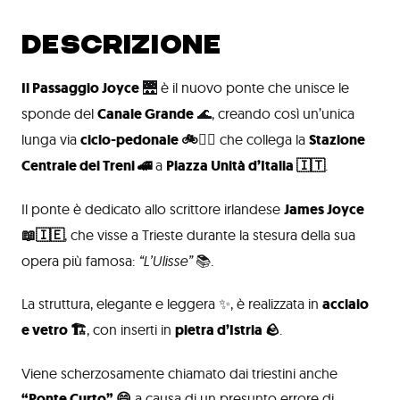
DESCRIZIONE
Il Passaggio Joyce
🌉 è il nuovo ponte che unisce le
sponde del
Canale Grande
🌊, creando così un’unica
lunga via
ciclo-pedonale 🚲🚶‍♂️
che collega la
Stazione
Centrale dei Treni 🚄
a
Piazza Unità d’Italia 🇮🇹
.
Il ponte è dedicato allo scrittore irlandese
James Joyce
📖🇮🇪
, che visse a Trieste durante la stesura della sua
opera più famosa:
“L’Ulisse”
📚.
La struttura, elegante e leggera ✨, è realizzata in
acciaio
e vetro 🏗️
, con inserti in
pietra d’Istria 🪨
.
Viene scherzosamente chiamato dai triestini anche
“Ponte Curto” 😄
a causa di un presunto errore di