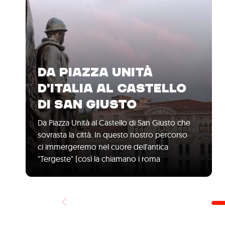
DA PIAZZA UNITÀ
D'ITALIA AL CASTELLO
DI SAN GIUSTO
Da Piazza Unità al Castello di San Giusto che
sovrasta la città. In questo nostro percorso
ci immergeremo nel cuore dell'antica
"Tergeste" (così la chiamano i roma