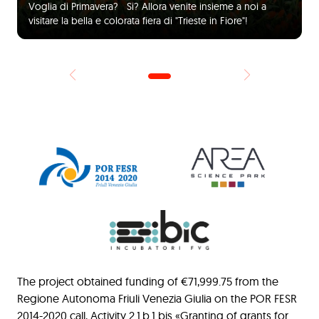
Voglia di Primavera? Si? Allora venite insieme a noi a
visitare la bella e colorata fiera di "Trieste in Fiore"!
The project obtained funding of €71,999.75 from the
Regione Autonoma Friuli Venezia Giulia on the POR FESR
2014-2020 call, Activity 2.1.b.1 bis «Granting of grants for