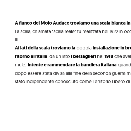
A fianco del Molo Audace troviamo una scala bianca in
La scala, chiamata "scala reale" fu realizzata nel 1922 in oc
III.
Ai lati della scala troviamo la
doppia
installazione in b
ritornò all'Italia
: da un lato
i bersaglieri
nel
1918
che svent
mule)
intente e rammendare la bandiera italiana
quan
dopo essere stata divisa alla fine della seconda guerra 
stato indipendente conosciuto come Territorio Libero di 