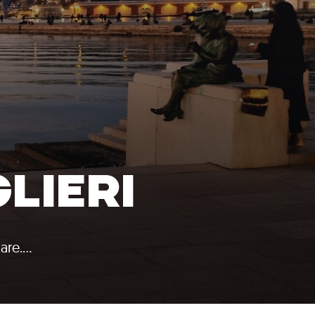
LIERI
mare.…