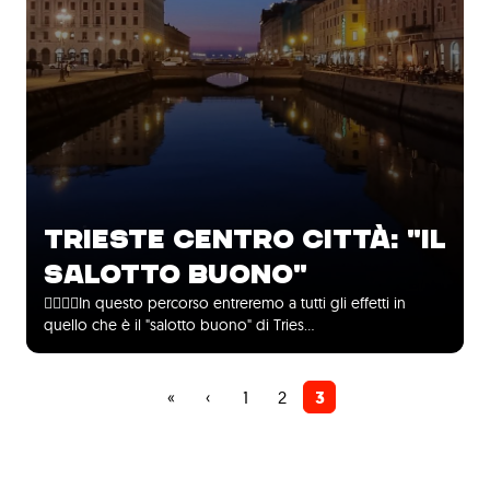
TRIESTE CENTRO CITTÀ: "IL
SALOTTO BUONO"
🚶‍♀️🚶‍♂️In questo percorso entreremo a tutti gli effetti in
quello che è il "salotto buono" di Tries…
Prima
«
Pagina
‹
Pagina
1
Pagina
2
Pagina
3
Paginazione
pagina
precedente
attuale