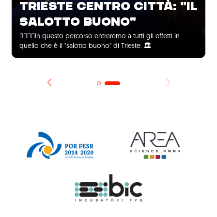
TRIESTE CENTRO CITTÀ: "IL
SALOTTO BUONO"
🚶‍♀️🚶‍♂️In questo percorso entreremo a tutti gli effetti in
quello che è il "salotto buono" di Trieste. 🏛️