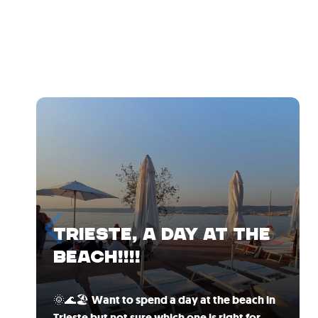
TRIESTE, A DAY AT THE
BEACH!!!!
🌞🌊🏖️
Want to spend a day at the beach in
Trieste but not sure which one is right for