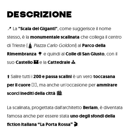
DESCRIZIONE
📍 La
"Scala dei Giganti"
, come suggerisce il nome
stesso, è la
monumentale scalinata
che collega il centro
di Trieste (🛕
Piazza Carlo Goldoni
) al
Parco della
Rimembranza
🌳 e quindi al
Colle di San Giusto
, con il
suo
Castello 🏰
e la
Cattedrale ⛪
.
⬆️ Salire tutti i
200 e passa scalini
è un vero
toccasana
per il cuore ❤️‍🔥
, ma anche un'occasione per
ammirare
scorci inediti della città
🏙️.
La scalinata, progettata dall'architetto
Berlam
, è diventata
famosa anche per essere stata
uno degli sfondi della
fiction italiana “La Porta Rossa” 🎬
.