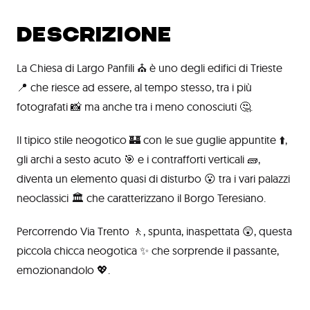
DESCRIZIONE
La Chiesa di Largo Panfili ⛪ è uno degli edifici di Trieste
📍 che riesce ad essere, al tempo stesso, tra i più
fotografati 📸 ma anche tra i meno conosciuti 🤔.
Il tipico stile neogotico 🏰 con le sue guglie appuntite ⬆️,
gli archi a sesto acuto 🎯 e i contrafforti verticali 🧱,
diventa un elemento quasi di disturbo 😮 tra i vari palazzi
neoclassici 🏛️ che caratterizzano il Borgo Teresiano.
Percorrendo Via Trento 🚶, spunta, inaspettata 😲, questa
piccola chicca neogotica ✨ che sorprende il passante,
emozionandolo 💖.