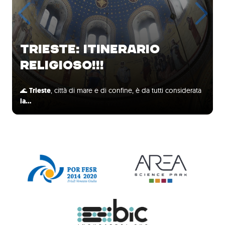
TRIESTE: ITINERARIO
RELIGIOSO!!!
🌊
Trieste
, città di mare e di confine, è da tutti considerata
la…