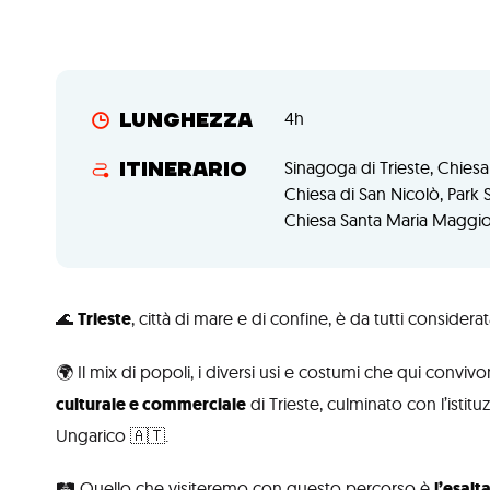
4h
Lunghezza
Sinagoga di Trieste, Chiesa
Itinerario
Chiesa di San Nicolò, Park 
Chiesa Santa Maria Maggi
🌊
Trieste
, città di mare e di confine, è da tutti considera
🌍 Il mix di popoli, i diversi usi e costumi che qui convi
culturale e commerciale
di Trieste, culminato con l’istit
Ungarico 🇦🇹.
🛤️ Quello che visiteremo con questo percorso è
l’esalt