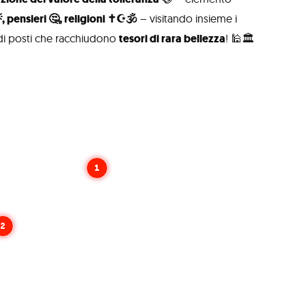
, pensieri 🤔, religioni ✝️☪️🕉️
– visitando insieme i
o di posti che racchiudono
tesori di rara bellezza
! 🕌🏛️
1
2