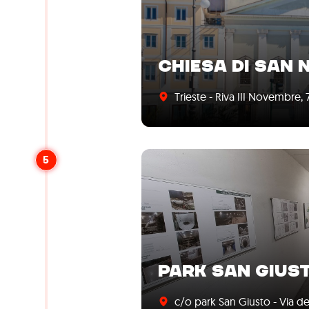
CHIESA DI SAN 
Trieste - Riva III Novembre, 
5
PARK SAN GIUS
c/o park San Giusto - Via 