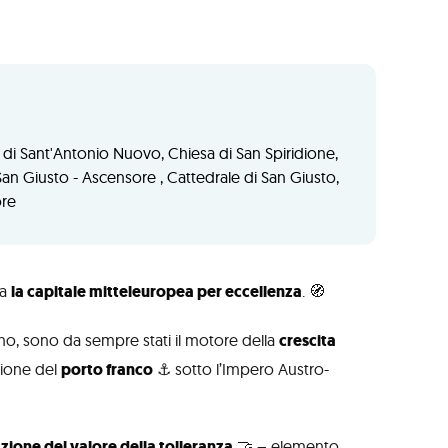
 di Sant'Antonio Nuovo, Chiesa di San Spiridione,
San Giusto - Ascensore , Cattedrale di San Giusto,
ore
ta
la capitale mitteleuropea per eccellenza
. 🧭
vono, sono da sempre stati il motore della
crescita
uzione del
porto franco
⚓ sotto l’Impero Austro-
azione del valore della tolleranza
🤝 – elemento