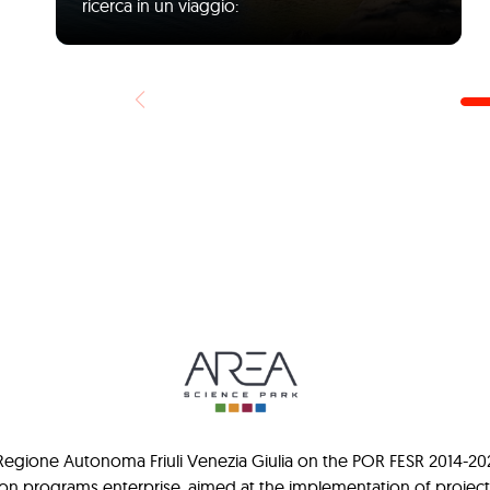
ricerca in un viaggio:
gione Autonoma Friuli Venezia Giulia on the POR FESR 2014-2020 ca
ion programs enterprise, aimed at the implementation of projec