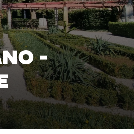
ANO -
E