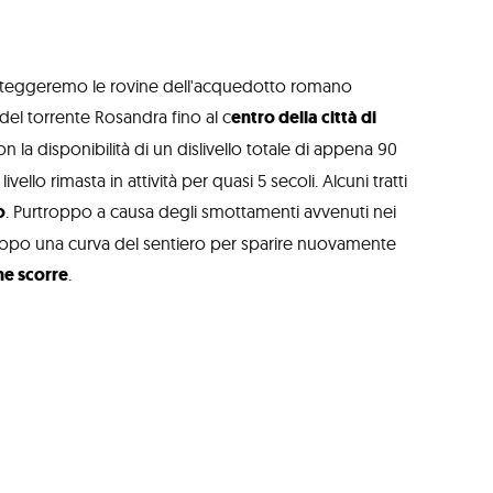
 costeggeremo le rovine dell'acquedotto romano
del torrente Rosandra fino al c
entro della città di
on la disponibilità di un dislivello totale di appena 90
ello rimasta in attività per quasi 5 secoli. Alcuni tratti
o
. Purtroppo a causa degli smottamenti avvenuti nei
i dopo una curva del sentiero per sparire nuovamente
he scorre
.