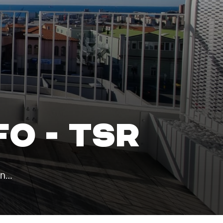
O - TSR
in…