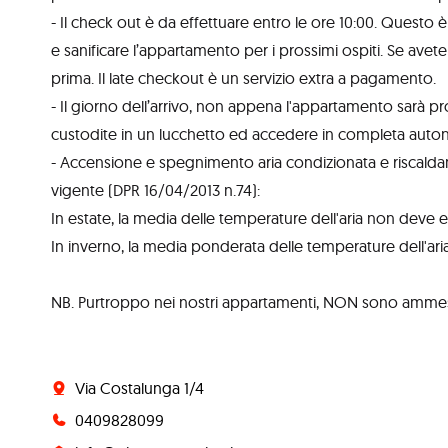
- Il check out è da effettuare entro le ore 10:00. Questo 
e sanificare l’appartamento per i prossimi ospiti. Se ave
prima. Il late checkout è un servizio extra a pagamento.
- Il giorno dell’arrivo, non appena l'appartamento sarà pro
custodite in un lucchetto ed accedere in completa auto
- Accensione e spegnimento aria condizionata e riscaldame
vigente (DPR 16/04/2013 n.74):
In estate, la media delle temperature dell'aria non deve ess
In inverno, la media ponderata delle temperature dell'ar
NB. Purtroppo nei nostri appartamenti, NON sono ammess
Via Costalunga 1/4
0409828099