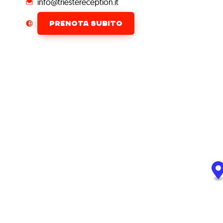
info@triestereception.it
PRENOTA SUBITO