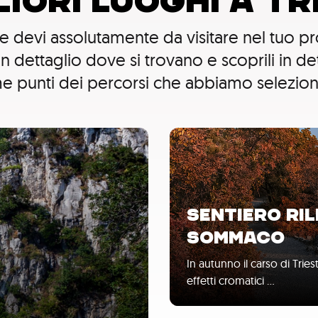
GLIORI LUOGHI A TR
che devi assolutamente da visitare nel tuo 
 in dettaglio dove si trovano e scoprili in d
ome punti dei percorsi che abbiamo selezion
SENTIERO RIL
SOMMACO
In autunno il carso di Tries
effetti cromatici …