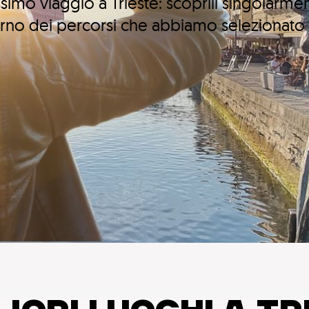
simo viaggio a Trieste: scoprili singolarme
terno dei percorsi che abbiamo selezionato