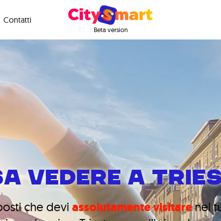
Contatti
Beta version
A VEDERE A TRIE
 posti che devi
assolutamente visitare
nel t