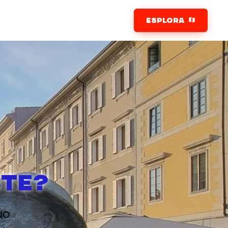
ESPLORA
STE?
uo