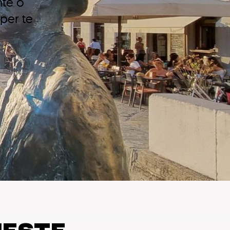
nte o
 per te