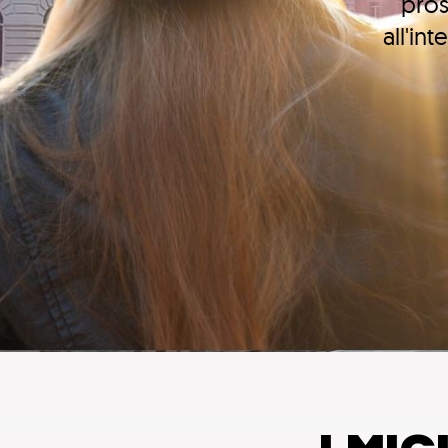
pros
all'in