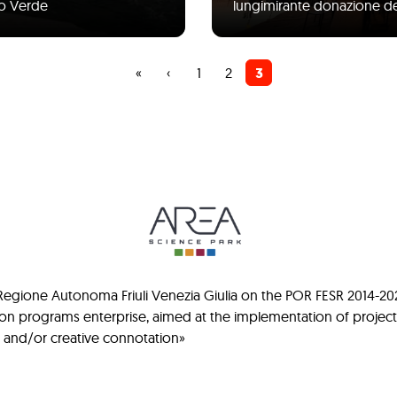
no Verde
lungimirante donazione de
Prima
«
Pagina
‹
Pagina
1
Pagina
2
Pagina
3
pagina
precedente
attuale
gione Autonoma Friuli Venezia Giulia on the POR FESR 2014-2020 ca
ion programs enterprise, aimed at the implementation of projec
al and/or creative connotation»