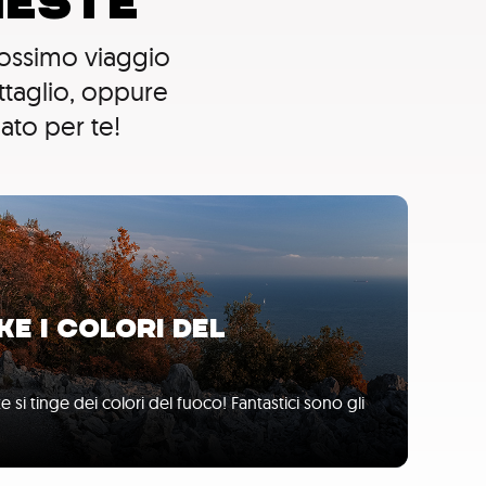
IESTE
prossimo viaggio
ettaglio, oppure
ato per te!
KE I COLORI DEL
te si tinge dei colori del fuoco! Fantastici sono gli