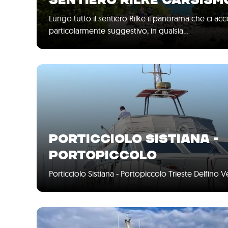
SENTIERO RILKE CARSISM
Lungo tutto il sentiero Rilke il panorama che ci 
particolarmente suggestivo, in qualsia…
PORTICCIOLO SISTIANA -
PORTOPICCOLO
Porticciolo Sistiana - Portopiccolo Trieste Delfino 