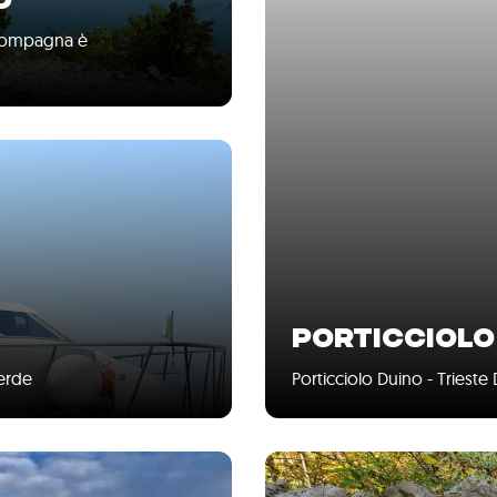
O
accompagna è
PORTICCIOLO
Verde
Porticciolo Duino - Trieste