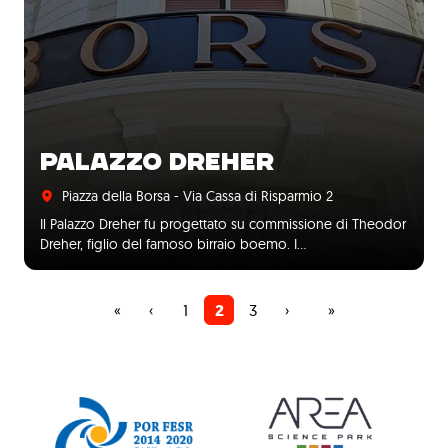
PALAZZO DREHER
Piazza della Borsa - Via Cassa di Risparmio 2
Il Palazzo Dreher fu progettato su commissione di Theodor
Dreher, figlio del famoso birraio boemo. I…
Prima
«
Pagina
‹
Pagina
1
Pagina
2
Pagina
3
Pagina
›
Ultima
»
Paginazione
pagina
precedente
attuale
successiva
pagina