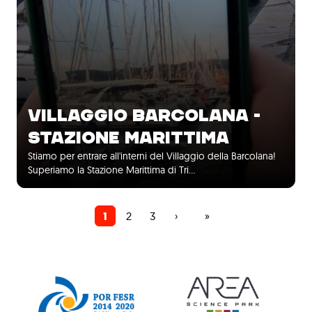
VILLAGGIO BARCOLANA -
STAZIONE MARITTIMA
Stiamo per entrare all'interni del Villaggio della Barcolana!
Superiamo la Stazione Marittima di Tri…
Pagina
1
Pagina
2
Pagina
3
Pagina
›
Ultima
»
Paginazione
attuale
successiva
pagina